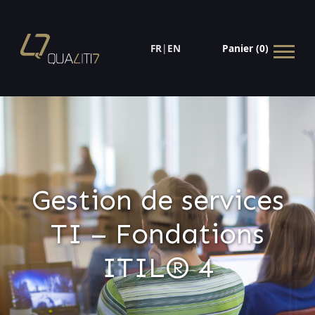
FR
|
EN
Panier (0)
Gestion de services
TI – Fondations
ITIL® 4