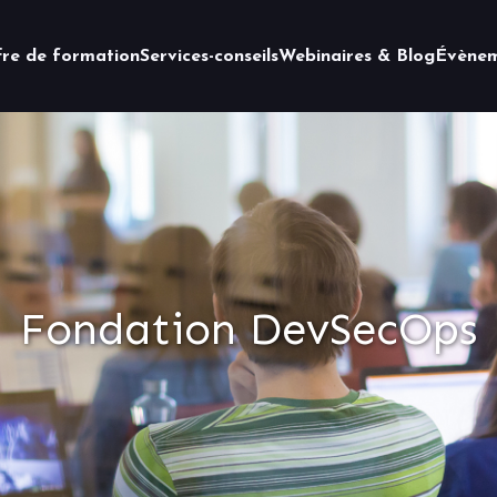
fre de formation
Services-conseils
Webinaires & Blog
Évènem
Fondation DevSecOps